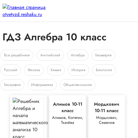
ГДЗ Алгебра 10 класс
Все решебники
Английский
Алгебра
Геометрия
Русский
Физика
Химия
История
Биология
География
Информатика
Обществознание
Алимов 10-11
Мордкович
класс
10-11 класс
Алимов, Колягин,
Мордкович,
Ткачёва
Семенов