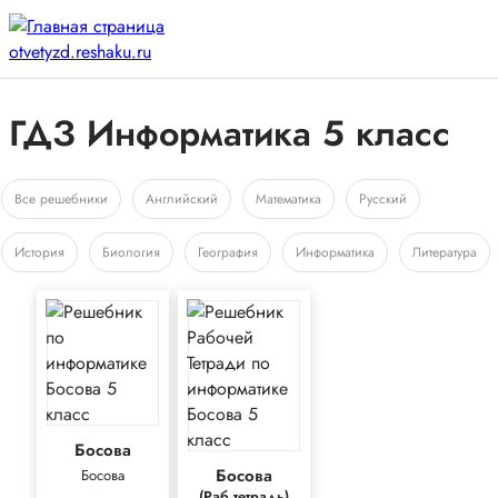
ГДЗ Информатика 5 класс
Все решебники
Английский
Математика
Русский
История
Биология
География
Информатика
Литература
Босова
Босова
Босова
(Раб тетрадь)